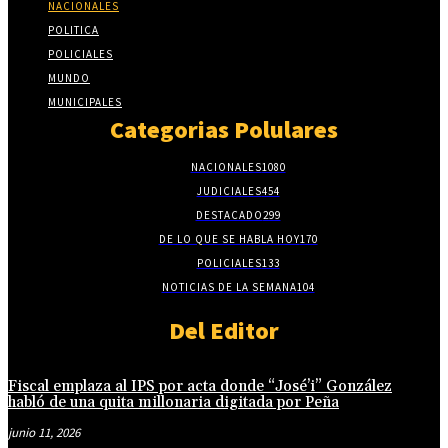
NACIONALES
POLITICA
POLICIALES
MUNDO
MUNICIPALES
Categorias Polulares
NACIONALES
1080
JUDICIALES
454
DESTACADO
299
DE LO QUE SE HABLA HOY
170
POLICIALES
133
NOTICIAS DE LA SEMANA
104
Del Editor
Fiscal emplaza al IPS por acta donde “José’i” González
habló de una quita millonaria digitada por Peña
junio 11, 2026