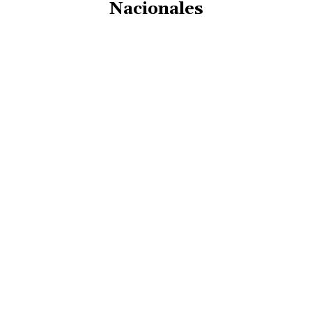
Nacionales
ARTS
BUSINESS
CORONAVIRUS
CULTURE
CURIOSIDADES
DE LO QUE SE HABLA HOY
DEPORTES
DESTACADO
ECONOMÍA
ESPECTACULOS
GENERALIDADES
GENERO
INTERNACIONALES
JUDICIALES
MAGAZINE
MUNDO
MUNICIPALES
NACIONALES
NEWS
NOTICIAS DE LA SEMANA
POLICIALES
POLITICA