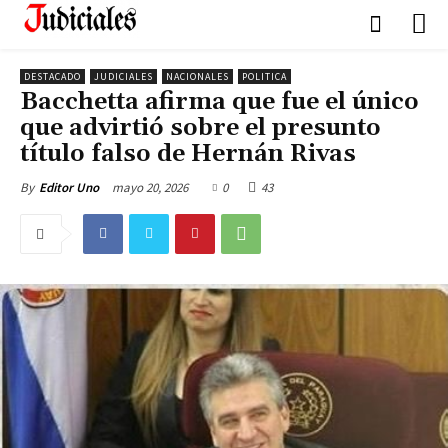
DESTACADO
JUDICIALES
NACIONALES
POLITICA
Bacchetta afirma que fue el único
que advirtió sobre el presunto
título falso de Hernán Rivas
mayo 20, 2026
0
43
By
Editor Uno