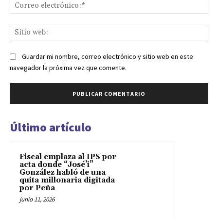
Co
ele
Sit
we
Guardar mi nombre, correo electrónico y sitio web en este
navegador la próxima vez que comente.
Último artículo
Fiscal emplaza al IPS por
acta donde “José’i”
González habló de una
quita millonaria digitada
por Peña
junio 11, 2026