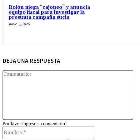
Rolón niega “cajoneo” y anuncia
equipo fiscal para investigar la
presunta campaña sucia
junio 3, 2026
DEJA UNA RESPUESTA
Com
Por favor ingrese su comentario!
Nombre:*