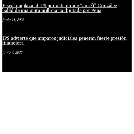
Fiscal emplaza al IPS por acta donde “José’i” González
habló de una quita millonaria digitada por Peña
junio 11, 2026
IPS advierte que amparos judiciales generan fuerte presión
financiera
junio 4, 2026