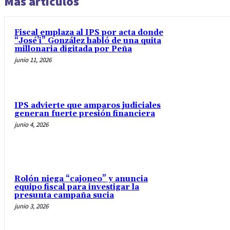
Más artículos
Fiscal emplaza al IPS por acta donde
“José’i” González habló de una quita
millonaria digitada por Peña
junio 11, 2026
IPS advierte que amparos judiciales
generan fuerte presión financiera
junio 4, 2026
Rolón niega “cajoneo” y anuncia
equipo fiscal para investigar la
presunta campaña sucia
junio 3, 2026