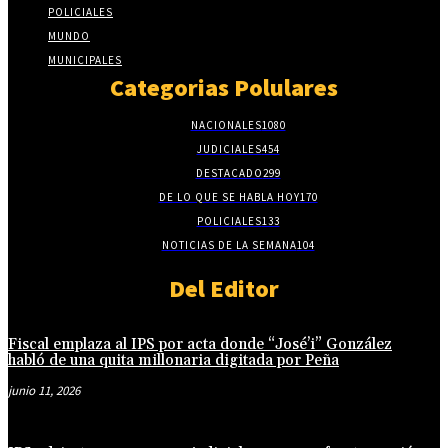
POLICIALES
MUNDO
MUNICIPALES
Categorias Polulares
NACIONALES
1080
JUDICIALES
454
DESTACADO
299
DE LO QUE SE HABLA HOY
170
POLICIALES
133
NOTICIAS DE LA SEMANA
104
Del Editor
Fiscal emplaza al IPS por acta donde “José’i” González
habló de una quita millonaria digitada por Peña
junio 11, 2026