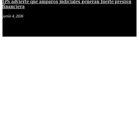
IPS advierte que amparos judiciales generan fuerte presión
financiera
junio 4, 2026