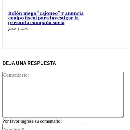
Rolón niega “cajoneo” y anuncia
equipo fiscal para investigar la
presunta campaña sucia
junio 3, 2026
DEJA UNA RESPUESTA
Com
Por favor ingrese su comentario!
Nombre:*