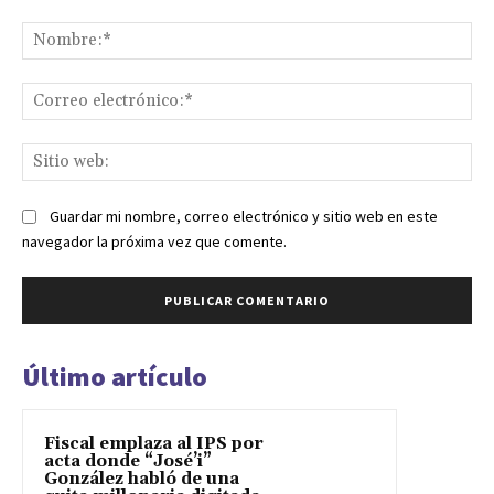
Comentario:
No
Co
ele
Sit
we
Guardar mi nombre, correo electrónico y sitio web en este
navegador la próxima vez que comente.
Último artículo
Fiscal emplaza al IPS por
acta donde “José’i”
González habló de una