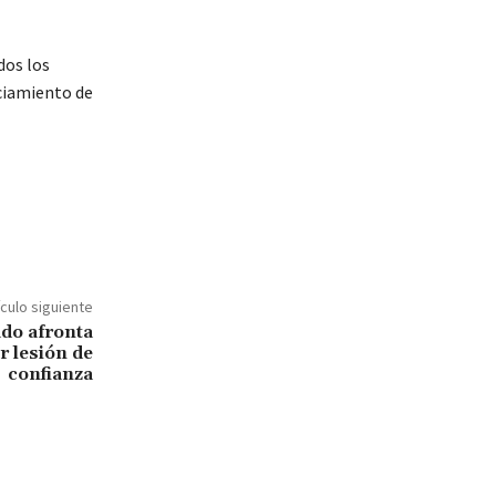
dos los
iciamiento de
ículo siguiente
do afronta
r lesión de
confianza