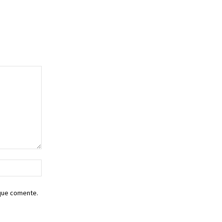
Sitio
web:
 que comente.