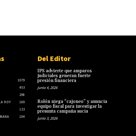
as
Del Editor
IPS advierte que amparos
judiciales generan fuerte
presión financiera
1079
junio 4, 2026
453
298
Rolón niega “cajoneo” y anuncia
LA HOY
169
equipo fiscal para investigar la
133
presunta campaña sucia
EMANA
104
junio 3, 2026