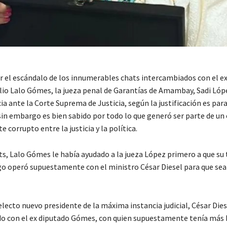
r el escándalo de los innumerables chats intercambiados con el e
lio Lalo Gómes, la jueza penal de Garantías de Amambay, Sadi Ló
ia ante la Corte Suprema de Justicia, según la justificación es par
, sin embargo es bien sabido por todo lo que generó ser parte de u
corrupto entre la justicia y la política.
ts, Lalo Gómes le había ayudado a la jueza López primero a que su 
go operó supuestamente con el ministro César Diesel para que se
 electo nuevo presidente de la máxima instancia judicial, César Die
do con el ex diputado Gómes, con quien supuestamente tenía más 