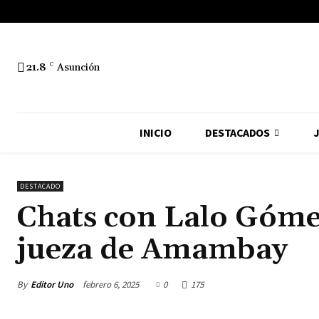
21.8
C
Asunción
INICIO
DESTACADOS
J
DESTACADO
Chats con Lalo Gómes
jueza de Amambay
By
Editor Uno
febrero 6, 2025
0
175