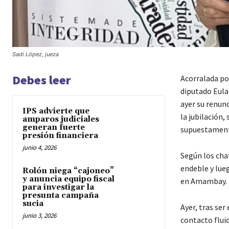
Sadi López, jueza
Debes leer
Acorralada po
diputado Eula
ayer su renunc
IPS advierte que
la jubilación
amparos judiciales
generan fuerte
supuestamente 
presión financiera
junio 4, 2026
Según los cha
endeble y lue
Rolón niega “cajoneo”
y anuncia equipo fiscal
en Amambay.
para investigar la
presunta campaña
sucia
Ayer, tras ser
junio 3, 2026
contacto flui