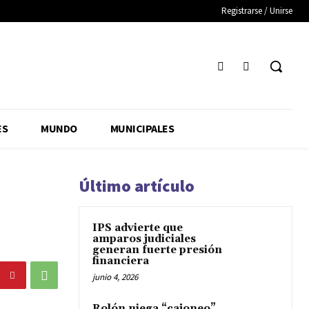
Registrarse / Unirse
ES
MUNDO
MUNICIPALES
Último artículo
IPS advierte que
amparos judiciales
generan fuerte presión
financiera
junio 4, 2026
Rolón niega “cajoneo”