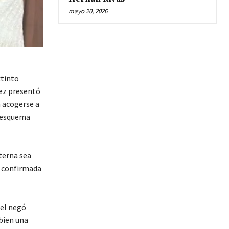
mayo 20, 2026
xtinto
pez presentó
a acogerse a
n esquema
terna sea
a confirmada
sel negó
bien una