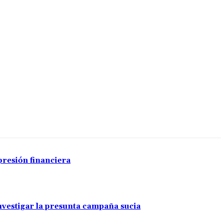
presión financiera
investigar la presunta campaña sucia