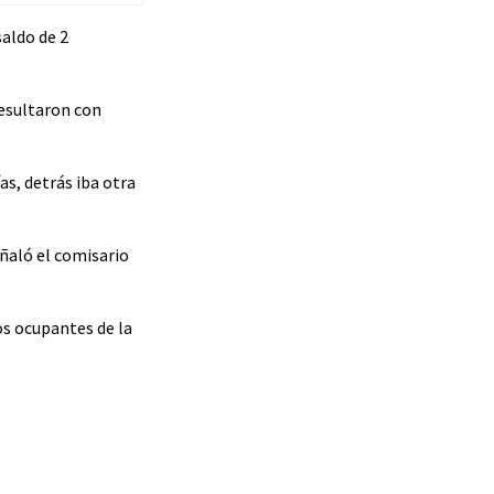
saldo de 2
resultaron con
s, detrás iba otra
eñaló el comisario
os ocupantes de la