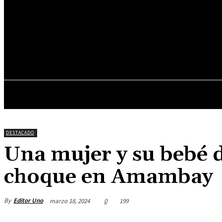
20.1
C
Asunción
martes, junio 9, 2026
INICIO
DESTACADOS
DESTACADO
Una mujer y su bebé 
choque en Amambay
By
Editor Uno
marzo 18, 2024
0
199