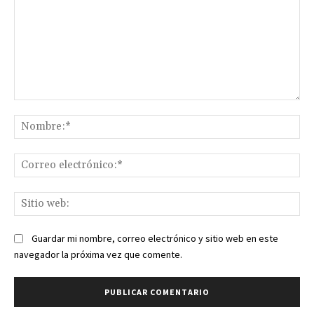
Comentario:
No
Co
ele
Sit
we
Guardar mi nombre, correo electrónico y sitio web en este
navegador la próxima vez que comente.