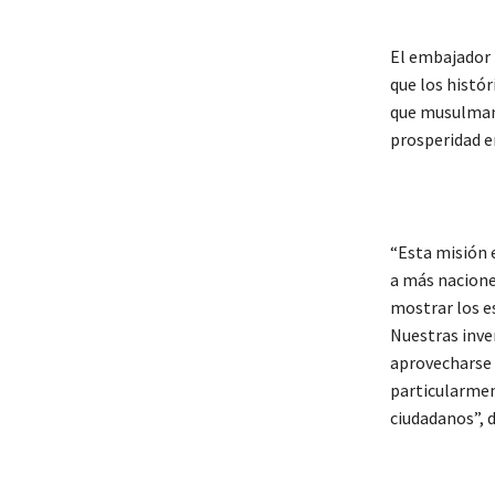
El embajador 
que los histó
que musulmanes
prosperidad en
“Esta misión e
a más naciones
mostrar los e
Nuestras inve
aprovecharse 
particularment
ciudadanos”, 