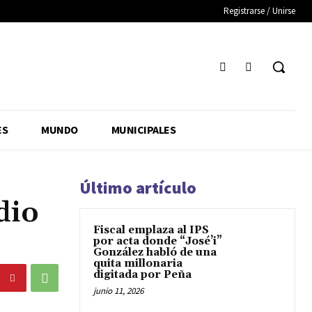
Registrarse / Unirse
ES
MUNDO
MUNICIPALES
Último artículo
dio
Fiscal emplaza al IPS
por acta donde “José’i”
González habló de una
quita millonaria
digitada por Peña
junio 11, 2026