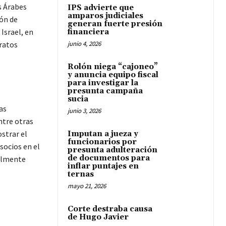
s Árabes
IPS advierte que
amparos judiciales
ión de
generan fuerte presión
Israel, en
financiera
ratos
junio 4, 2026
Rolón niega “cajoneo”
y anuncia equipo fiscal
para investigar la
presunta campaña
sucia
as
junio 3, 2026
ntre otras
strar el
Imputan a jueza y
funcionarios por
socios en el
presunta adulteración
de documentos para
palmente
inflar puntajes en
ternas
mayo 21, 2026
Corte destraba causa
de Hugo Javier