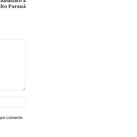
candidato a
lto Paraná
Sitio
web:
 que comente.