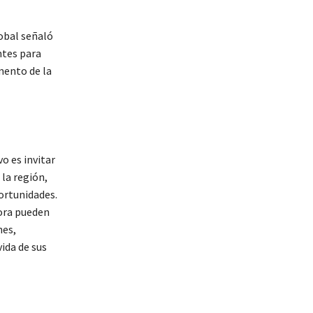
obal señaló
ntes para
mento de la
o es invitar
 la región,
ortunidades.
hora pueden
nes,
ida de sus