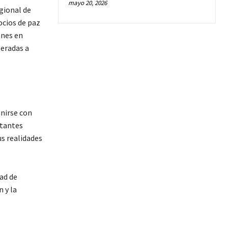
mayo 20, 2026
gional de
ocios de paz
ones en
neradas a
unirse con
ntantes
us realidades
ad de
 y la