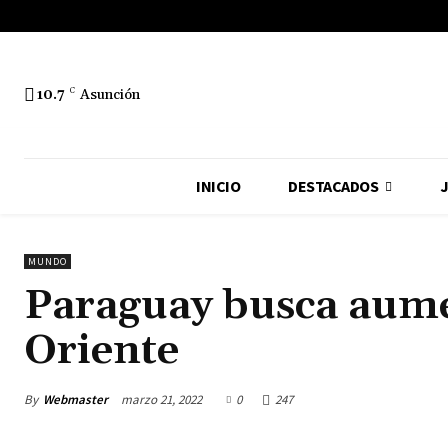
10.7
C
Asunción
INICIO
DESTACADOS
J
MUNDO
Paraguay busca aume
Oriente
By
Webmaster
marzo 21, 2022
0
247