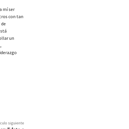
a mí ser
tros con tan
 de
está
ollar un
,
Liderazgo
ículo siguiente