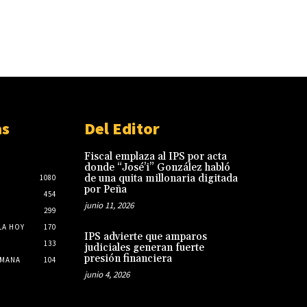
as
Del Editor
Fiscal emplaza al IPS por acta
donde “José’i” González habló
de una quita millonaria digitada
1080
por Peña
454
junio 11, 2026
299
LA HOY
170
IPS advierte que amparos
133
judiciales generan fuerte
presión financiera
EMANA
104
junio 4, 2026