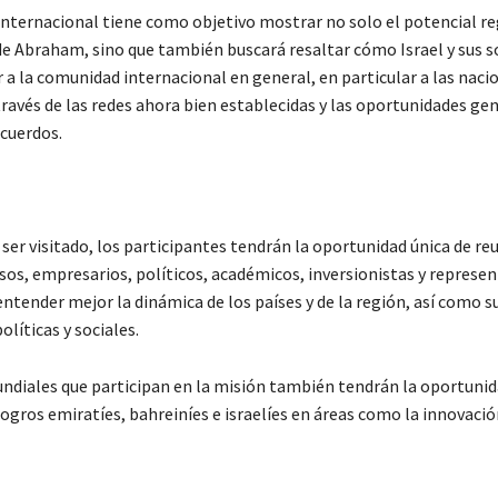
internacional tiene como objetivo mostrar no solo el potencial re
de Abraham, sino que también buscará resaltar cómo Israel y sus s
 a la comunidad internacional en general, en particular a las naci
través de las redes ahora bien establecidas y las oportunidades ge
Acuerdos.
 ser visitado, los participantes tendrán la oportunidad única de re
osos, empresarios, políticos, académicos, inversionistas y represe
entender mejor la dinámica de los países y de la región, así como s
líticas y sociales.
undiales que participan en la misión también tendrán la oportunid
logros emiratíes, bahreiníes e israelíes en áreas como la innovación