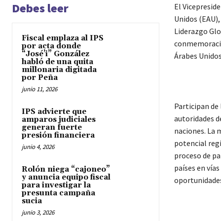
Debes leer
El Vicepresid
Unidos (EAU),
Liderazgo Glob
Fiscal emplaza al IPS
conmemoración
por acta donde
“José’i” González
Árabes Unidos
habló de una quita
millonaria digitada
por Peña
junio 11, 2026
Participan de 
IPS advierte que
autoridades d
amparos judiciales
generan fuerte
naciones. La m
presión financiera
potencial reg
junio 4, 2026
proceso de pa
países en vías
Rolón niega “cajoneo”
y anuncia equipo fiscal
oportunidade
para investigar la
presunta campaña
sucia
junio 3, 2026