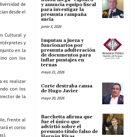
iversidad de
y anuncia equipo fiscal
para investigar la
cian desde el
presunta campaña
sucia
junio 3, 2026
n Cultural y
Imputan a jueza y
Intérpretes y
funcionarios por
njunto en la
presunta adulteración
de documentos para
lino con los
inflar puntajes en
ternas
mayo 21, 2026
a es realizar
Corte destraba causa
ndo con los
de Hugo Javier
irector de la
mayo 20, 2026
Bacchetta afirma que
le, frente al
fue el único que
advirtió sobre el
zará el corso
presunto título falso de
as).
Hernán Rivas