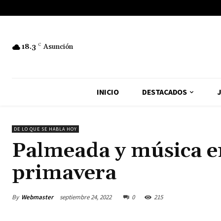
18.3
C
Asunción
INICIO
DESTACADOS
J
DE LO QUE SE HABLA HOY
Palmeada y música en 
primavera
By
Webmaster
septiembre 24, 2022
0
215