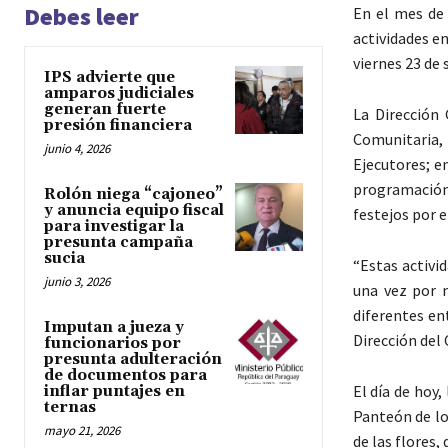
Debes leer
En el mes de 
actividades en
viernes 23 de
IPS advierte que
amparos judiciales
generan fuerte
La Dirección 
presión financiera
Comunitaria, 
junio 4, 2026
Ejecutores; e
programación
Rolón niega “cajoneo”
y anuncia equipo fiscal
festejos por e
para investigar la
presunta campaña
sucia
“Estas activi
junio 3, 2026
una vez por 
diferentes ent
Imputan a jueza y
Dirección del
funcionarios por
presunta adulteración
de documentos para
El día de hoy,
inflar puntajes en
ternas
Panteón de los
mayo 21, 2026
de las flores,