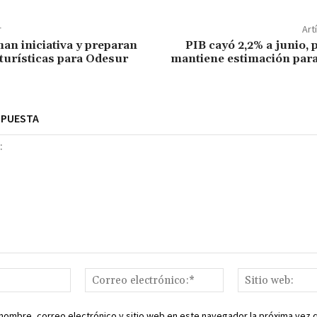
r
Art
an iniciativa y preparan
PIB cayó 2,2% a junio, 
 turísticas para Odesur
mantiene estimación para
SPUESTA
Nombre:*
Correo
electrónico:*
nombre, correo electrónico y sitio web en este navegador la próxima vez