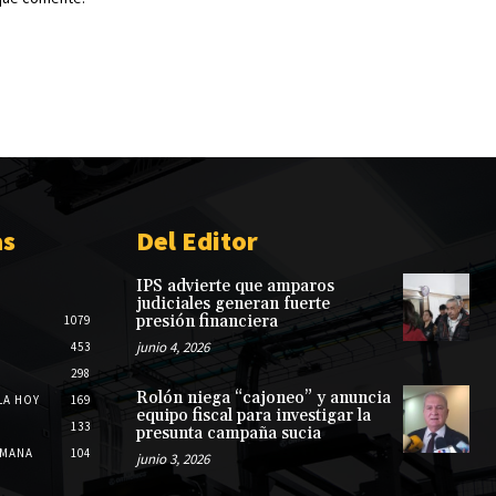
as
Del Editor
IPS advierte que amparos
judiciales generan fuerte
presión financiera
1079
junio 4, 2026
453
298
Rolón niega “cajoneo” y anuncia
LA HOY
169
equipo fiscal para investigar la
133
presunta campaña sucia
EMANA
104
junio 3, 2026