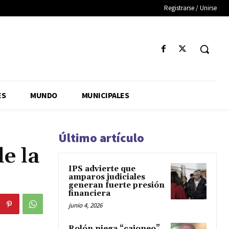
Registrarse / Unirse
ES
MUNDO
MUNICIPALES
Último artículo
e la
IPS advierte que
amparos judiciales
generan fuerte presión
financiera
junio 4, 2026
Rolón niega “cajoneo”