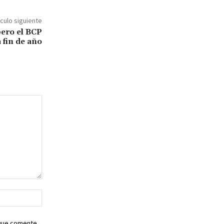
ículo siguiente
pero el BCP
 fin de año
Sitio
web:
 que comente.