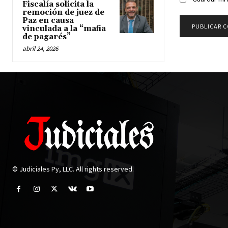
Fiscalía solicita la
remoción de juez de
Paz en causa
vinculada a la “mafia
de pagarés”
abril 24, 2026
© Judiciales Py, LLC. All rights reserved.