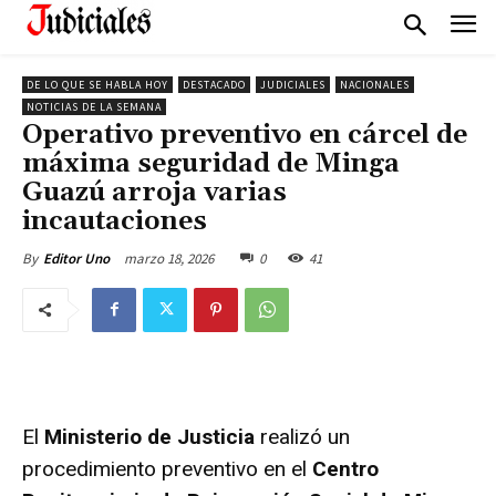
DE LO QUE SE HABLA HOY
DESTACADO
JUDICIALES
NACIONALES
NOTICIAS DE LA SEMANA
Operativo preventivo en cárcel de
máxima seguridad de Minga
Guazú arroja varias
incautaciones
marzo 18, 2026
0
41
By
Editor Uno
El
Ministerio de Justicia
realizó un
procedimiento preventivo en el
Centro