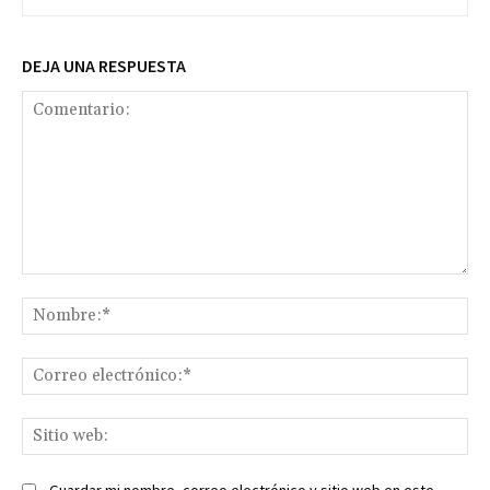
DEJA UNA RESPUESTA
Comentario:
No
Co
ele
Sit
we