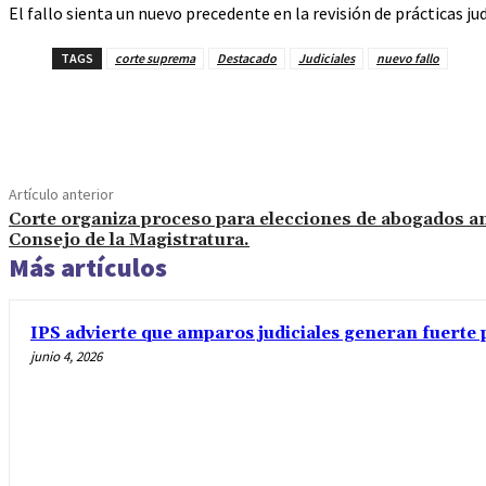
El fallo sienta un nuevo precedente en la revisión de prácticas ju
TAGS
corte suprema
Destacado
Judiciales
nuevo fallo
Cuota
Artículo anterior
Corte organiza proceso para elecciones de abogados an
Consejo de la Magistratura.
Más artículos
IPS advierte que amparos judiciales generan fuerte 
junio 4, 2026