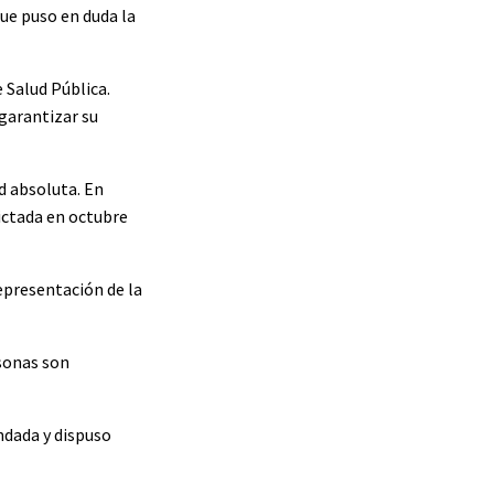
ue puso en duda la
e Salud Pública.
 garantizar su
d absoluta. En
dictada en octubre
representación de la
rsonas son
ndada y dispuso