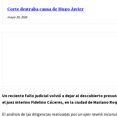
Corte destraba causa de Hugo Javier
mayo 20, 2026
Un reciente fallo judicial volvió a dejar al descubierto pres
el juez interino
Fidelino Cáceres
, en la ciudad de
Mariano Roq
El análisis de las diligencias realizadas por un ujier reveló incon