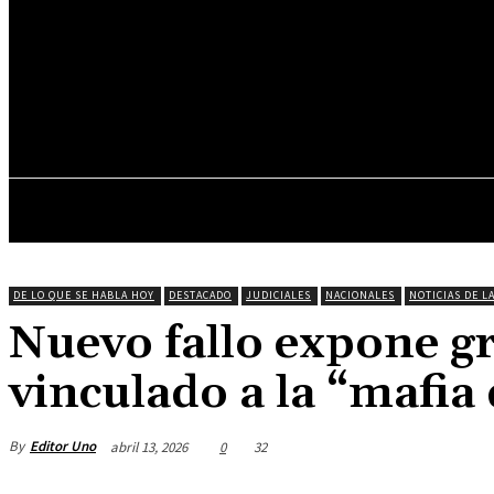
26.8
C
Asunción
viernes, junio 5, 2026
INICIO
DESTACADOS
DE LO QUE SE HABLA HOY
DESTACADO
JUDICIALES
NACIONALES
NOTICIAS DE L
Nuevo fallo expone gr
vinculado a la “mafia
By
Editor Uno
abril 13, 2026
0
32