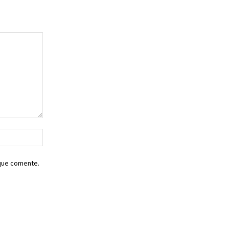
Sitio
web:
 que comente.