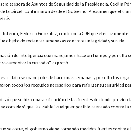
stra asesora de Asuntos de Seguridad de la Presidencia, Cecilia Pér
e la cárcel, confirmaron desde el Gobierno. Presumen que el clan
etrás.
el Interior, Federico González, confirmó a C9N que efectivamente l
fue objeto de recientes amenazas contra su integridad y su vida.
mación de inteligencia que manejamos hace un tiempo y por ello 
ara aumentar la custodia”, expresó.
 este dato se maneja desde hace unas semanas y por ello los orga
aron todos los recaudos necesarios para reforzar su seguridad pe
izó que se hizo una verificación de las fuentes de donde provino l
 se consideró que “es viable” cualquier posible atentado contra la
 que se corre, el gobierno viene tomando medidas fuertes contra e