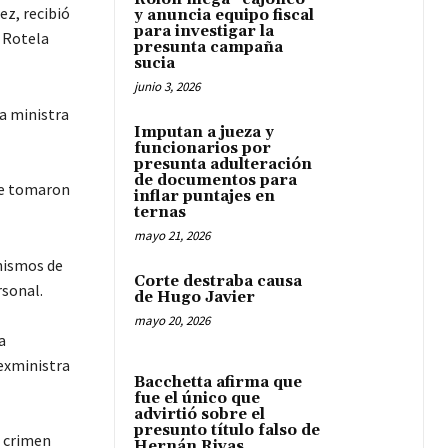
ez, recibió
y anuncia equipo fiscal
para investigar la
 Rotela
presunta campaña
sucia
junio 3, 2026
a ministra
Imputan a jueza y
funcionarios por
presunta adulteración
de documentos para
se tomaron
inflar puntajes en
ternas
mayo 21, 2026
nismos de
Corte destraba causa
rsonal.
de Hugo Javier
mayo 20, 2026
a
 exministra
Bacchetta afirma que
fue el único que
advirtió sobre el
presunto título falso de
l crimen
Hernán Rivas