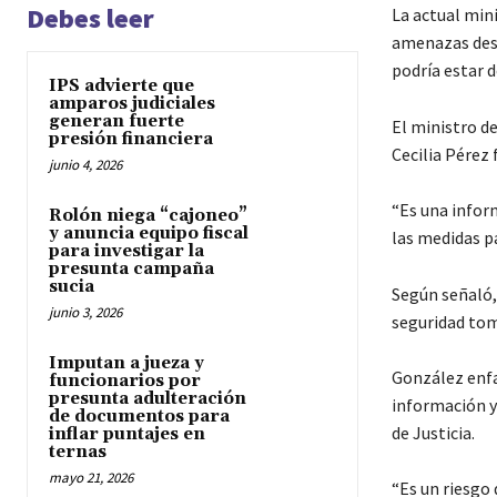
Debes leer
La actual mini
amenazas desd
podría estar d
IPS advierte que
amparos judiciales
generan fuerte
El ministro d
presión financiera
Cecilia Pérez 
junio 4, 2026
“Es una infor
Rolón niega “cajoneo”
y anuncia equipo fiscal
las medidas p
para investigar la
presunta campaña
sucia
Según señaló,
junio 3, 2026
seguridad tom
Imputan a jueza y
González enfat
funcionarios por
presunta adulteración
información y
de documentos para
de Justicia.
inflar puntajes en
ternas
mayo 21, 2026
“Es un riesgo