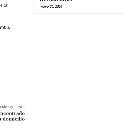
e la
mayo 20, 2026
umbú,
ículo siguiente
encontrado
 domicilio