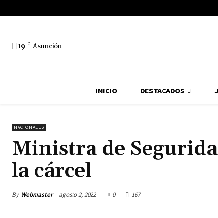
19
C
Asunción
INICIO
DESTACADOS
J
NACIONALES
Ministra de Segurid
la cárcel
By
Webmaster
agosto 2, 2022
0
167