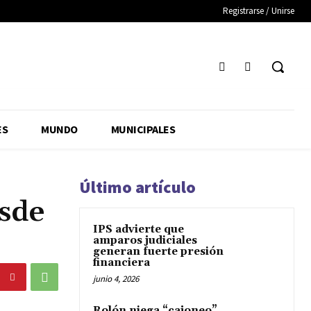
Registrarse / Unirse
ES
MUNDO
MUNICIPALES
Último artículo
esde
IPS advierte que
amparos judiciales
generan fuerte presión
financiera
junio 4, 2026
Rolón niega “cajoneo”