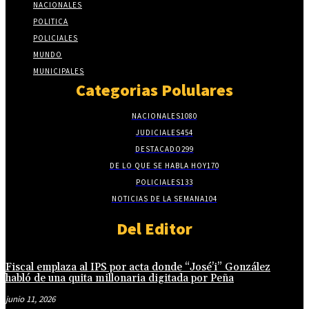
NACIONALES
POLITICA
POLICIALES
MUNDO
MUNICIPALES
Categorias Polulares
NACIONALES
1080
JUDICIALES
454
DESTACADO
299
DE LO QUE SE HABLA HOY
170
POLICIALES
133
NOTICIAS DE LA SEMANA
104
Del Editor
Fiscal emplaza al IPS por acta donde “José’i” González
habló de una quita millonaria digitada por Peña
junio 11, 2026