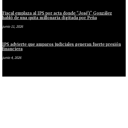
Fiscal emplaza al IPS por acta donde “José’i” González
habló de una quita millonaria digitada por Peña
junio 11, 2026
IPS advierte que amparos judiciales generan fuerte presión
financiera
junio 4, 2026