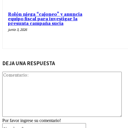
Rolón niega “cajoneo” y anuncia
equipo fiscal para investigar la
presunta campaña sucia
junio 3, 2026
DEJA UNA RESPUESTA
Com
Por favor ingrese su comentario!
Nombre:*