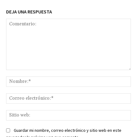
DEJA UNA RESPUESTA
Comentario:
No
Co
ele
Sit
we
Guardar mi nombre, correo electrónico y sitio web en este