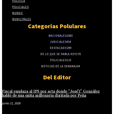
POLITICA
POLICIALES
MUNDO
MUNICIPALES
Categorias Polulares
NACIONALES
1080
JUDICIALES
454
DESTACADO
299
DE LO QUE SE HABLA HOY
170
POLICIALES
133
NOTICIAS DE LA SEMANA
104
Del Editor
Fiscal emplaza al IPS por acta donde “José’i” González
habló de una quita millonaria digitada por Peña
junio 11, 2026