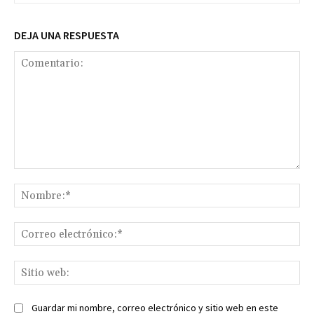
DEJA UNA RESPUESTA
Comentario:
No
Co
ele
Sit
we
Guardar mi nombre, correo electrónico y sitio web en este