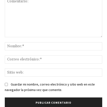
Comentario:
No
Co
ele
Sit
we
Guardar mi nombre, correo electrónico y sitio web en este
navegador la próxima vez que comente.