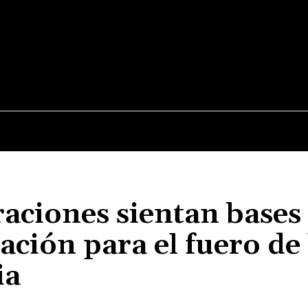
JUDICIALES
NACIONALES
POLITICA
POLICI
aciones sientan bases
zación para el fuero de 
ia