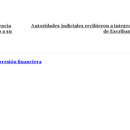
encia
Autoridades judiciales recibieron a integr
o a su
de Escriba
presión financiera