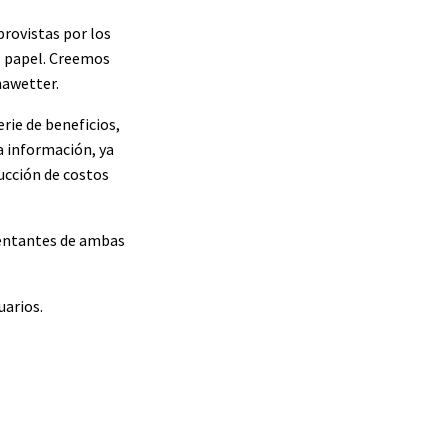
provistas por los
l papel. Creemos
nawetter.
rie de beneficios,
la información, ya
ducción de costos
sentantes de ambas
uarios.