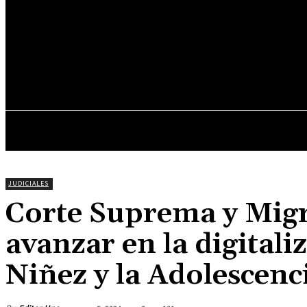
19
C
Asunción
domingo, junio 7, 2026
INICIO
DESTACADOS
JUDICIALES
Corte Suprema y Migr
avanzar en la digitali
Niñez y la Adolescenc