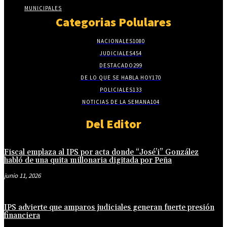
MUNICIPALES
Categorias Polulares
NACIONALES
1080
JUDICIALES
454
DESTACADO
299
DE LO QUE SE HABLA HOY
170
POLICIALES
133
NOTICIAS DE LA SEMANA
104
Del Editor
Fiscal emplaza al IPS por acta donde “José’i” González
habló de una quita millonaria digitada por Peña
junio 11, 2026
IPS advierte que amparos judiciales generan fuerte presión
financiera