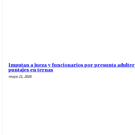
Imputan a jueza y funcionarios por presunta adulte
puntajes en ternas
mayo 21, 2026