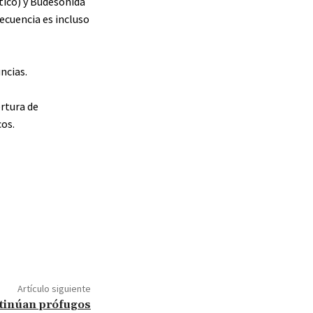
tico) y Budesonida
recuencia es incluso
ncias.
ertura de
cos.
Artículo siguiente
ntinúan prófugos