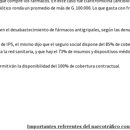
 que compre los fármacos. En este caso fue claritromicina (antibió
tibiótico ronda un promedio de más de G. 100.000. Lo que gasta con f
 en el desabastecimiento de fármacos antigripales, según las denu
 de IPS, el mismo dijo que el seguro social dispone del 85% de cob
 la red sanitaria, y que hay el 73% de insumos y dispositivos médi
rmitirán la disponibilidad del 100% de cobertura contractual.
Importantes referentes del narcotráfico co