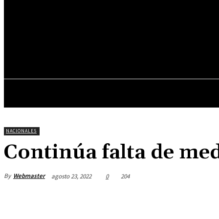
25.7
C
Asunción
sábado, junio 6, 2026
INICIO
DESTACADOS
NACIONALES
Continúa falta de me
By
Webmaster
agosto 23, 2022
0
204