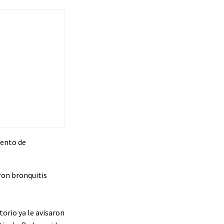
iento de
ron bronquitis
torio ya le avisaron