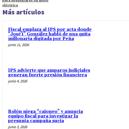
para desplazarse en moto
eléctrica
Más artículos
Fiscal emplaza al IPS por acta donde
“José’i” González habló de una quita
millonaria digitada por Peña
junio 11, 2026
IPS advierte que amparos judiciales
generan fuerte presión financiera
junio 4, 2026
Rolón niega “cajoneo” y anuncia
equipo fiscal para investigar la
presunta campaña sucia
junio 3, 2026