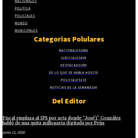
NACIONALES
POLITICA
POLICIALES
MUNDO
MUNICIPALES
Categorias Polulares
NACIONALES
1080
JUDICIALES
454
DESTACADO
299
DE LO QUE SE HABLA HOY
170
POLICIALES
133
NOTICIAS DE LA SEMANA
104
Del Editor
Fiscal emplaza al IPS por acta donde “José’i” González
habló de una quita millonaria digitada por Peña
junio 11, 2026