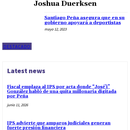
Joshua Duerksen
Santiago Peña asegura que en su
gobierno apoyará a deportistas
mayo 12, 2023
DESTACADO
Latest news
Fiscal emplaza al IPS por acta donde “José’i”
González habló de una quita millonaria digitada
por Peña
junio 11, 2026
IPS advierte que amparos judiciales generan
fuerte presión financiera