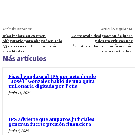
Artículo anterior
Artículo siguiente
Ríos insiste en examen
Corte avala designación de jueza
obligatorio para abogados: solo
y desata críticas por
33 carreras de Derecho están
“arbitrariedad” en confirmación
acreditadas.
de magistrados.
Más artículos
Fiscal emplaza al IPS por acta donde
“José’i” González habló de una quita
millonaria digitada por Peña
junio 11, 2026
IPS advierte que amparos judiciales
generan fuerte presión financiera
junio 4, 2026