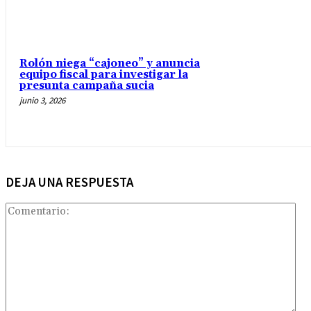
Rolón niega “cajoneo” y anuncia
equipo fiscal para investigar la
presunta campaña sucia
junio 3, 2026
DEJA UNA RESPUESTA
Com