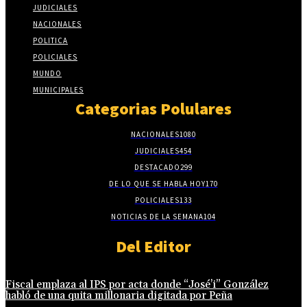
JUDICIALES
NACIONALES
POLITICA
POLICIALES
MUNDO
MUNICIPALES
Categorias Polulares
NACIONALES
1080
JUDICIALES
454
DESTACADO
299
DE LO QUE SE HABLA HOY
170
POLICIALES
133
NOTICIAS DE LA SEMANA
104
Del Editor
Fiscal emplaza al IPS por acta donde “José’i” González
habló de una quita millonaria digitada por Peña