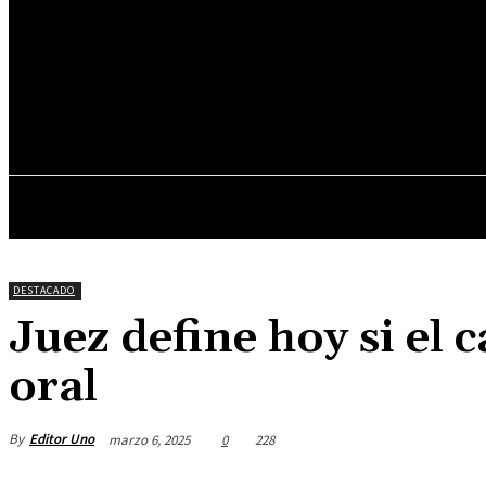
16.3
C
Asunción
jueves, junio 18, 2026
INICIO
DESTACADOS
DESTACADO
Juez define hoy si el 
oral
By
Editor Uno
marzo 6, 2025
0
228