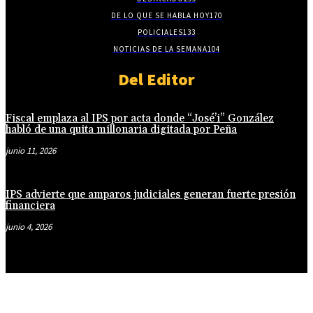
DE LO QUE SE HABLA HOY
170
POLICIALES
133
NOTICIAS DE LA SEMANA
104
Del Editor
Fiscal emplaza al IPS por acta donde “José’i” González
habló de una quita millonaria digitada por Peña
junio 11, 2026
IPS advierte que amparos judiciales generan fuerte presión
financiera
junio 4, 2026