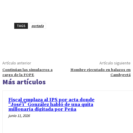
TAGS
portada
Artículo anterior
Artículo siguiente
Continúan las simulacros a
Hombre ejecutado en balazos en
cargo de la FOPE
Cambyretá
Más artículos
Fiscal emplaza al IPS por acta donde
“José’i” González habló de una quita
millonaria digitada por Peña
junio 11, 2026