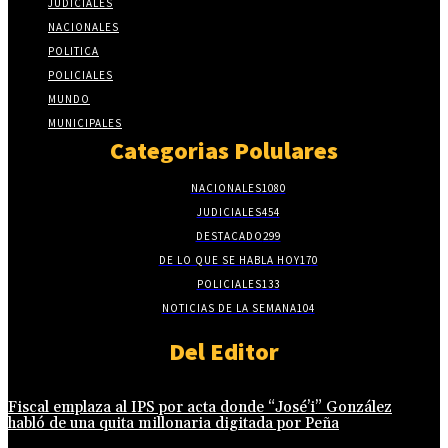
JUDICIALES
NACIONALES
POLITICA
POLICIALES
MUNDO
MUNICIPALES
Categorias Polulares
NACIONALES
1080
JUDICIALES
454
DESTACADO
299
DE LO QUE SE HABLA HOY
170
POLICIALES
133
NOTICIAS DE LA SEMANA
104
Del Editor
Fiscal emplaza al IPS por acta donde “José’i” González
habló de una quita millonaria digitada por Peña