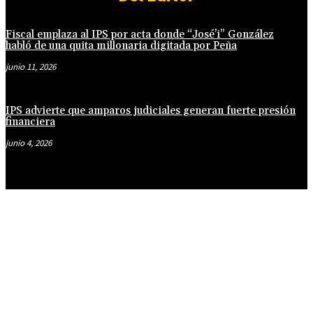
Fiscal emplaza al IPS por acta donde “José’i” González
habló de una quita millonaria digitada por Peña
junio 11, 2026
IPS advierte que amparos judiciales generan fuerte presión
financiera
junio 4, 2026