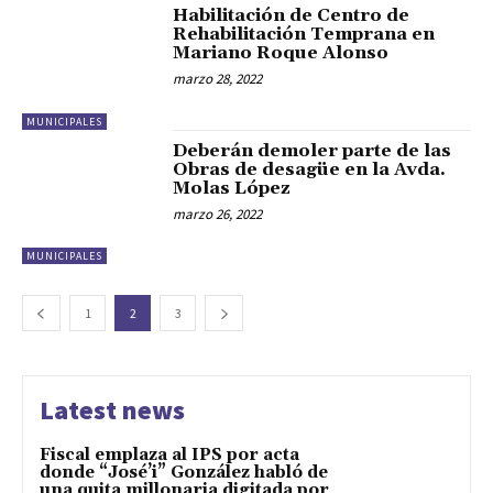
Habilitación de Centro de
Rehabilitación Temprana en
Mariano Roque Alonso
marzo 28, 2022
MUNICIPALES
Deberán demoler parte de las
Obras de desagüe en la Avda.
Molas López
marzo 26, 2022
MUNICIPALES
1
2
3
Latest news
Fiscal emplaza al IPS por acta
donde “José’i” González habló de
una quita millonaria digitada por