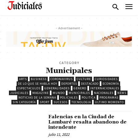
- Advertisement -
CATEGORY
Municipales
ARTS
BUSINESS
CORONAVIRUS
CULTURE
CURIOSIDADES
DE LO QUE SE HABLA HOY
DEPORTES
DESTACADO
ECONOMÍA
ESPECTACULOS
GENERALIDADES
GENERO
INTERNACIONALES
JUDICIALES
MAGAZINE
MUNDO
MUNICIPALES
NACIONALES
NEWS
NOTICIAS DE LA SEMANA
POLICIALES
POLITICA
PROGRAMAS
SIN CATEGORÍA
SPORT
SUCESOS
TECNOLOGIA
ULTIMO MOMENTO
Falencias en la Ciudad de
Lambaré resalta abandono de
intendente
julio 11, 2022