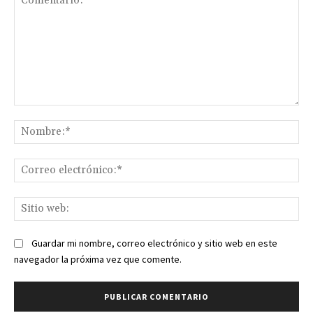
Comentario:
No
Co
ele
Sit
we
Guardar mi nombre, correo electrónico y sitio web en este
navegador la próxima vez que comente.