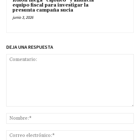
Rolón niega “cajoneo” y anuncia
equipo fiscal para investigar la
presunta campaña sucia
junio 3, 2026
DEJA UNA RESPUESTA
Comentario:
No
Co
ele