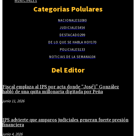
MUNICIPALES
Categorias Polulares
NACIONALES
1080
JUDICIALES
454
DESTACADO
299
DE LO QUE SE HABLA HOY
170
POLICIALES
133
NOTICIAS DE LA SEMANA
104
Del Editor
Fiscal emplaza al IPS por acta donde “José’i” González
habló de una quita millonaria digitada por Peña
junio 11, 2026
IPS advierte que amparos judiciales generan fuerte presión
financiera
junio 4, 2026