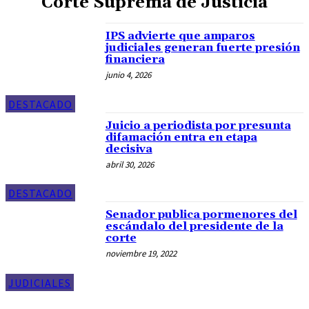
Corte Suprema de Justicia
IPS advierte que amparos
judiciales generan fuerte presión
financiera
junio 4, 2026
DESTACADO
Juicio a periodista por presunta
difamación entra en etapa
decisiva
abril 30, 2026
DESTACADO
Senador publica pormenores del
escándalo del presidente de la
corte
noviembre 19, 2022
JUDICIALES