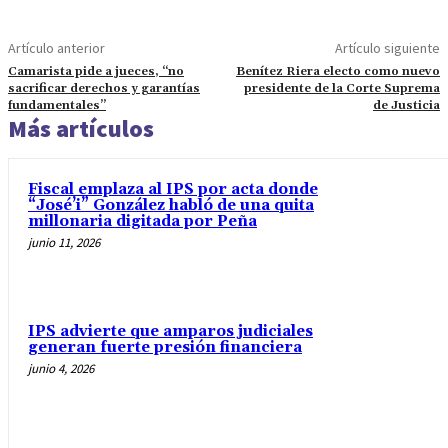
Artículo anterior
Artículo siguiente
Camarista pide a jueces, “no
Benítez Riera electo como nuevo
sacrificar derechos y garantías
presidente de la Corte Suprema
fundamentales”
de Justicia
Más artículos
Fiscal emplaza al IPS por acta donde
“José’i” González habló de una quita
millonaria digitada por Peña
junio 11, 2026
IPS advierte que amparos judiciales
generan fuerte presión financiera
junio 4, 2026