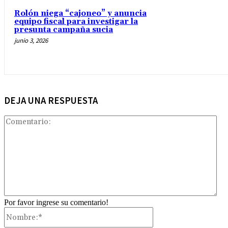
Rolón niega “cajoneo” y anuncia
equipo fiscal para investigar la
presunta campaña sucia
junio 3, 2026
DEJA UNA RESPUESTA
Com
Por favor ingrese su comentario!
Nombre:*