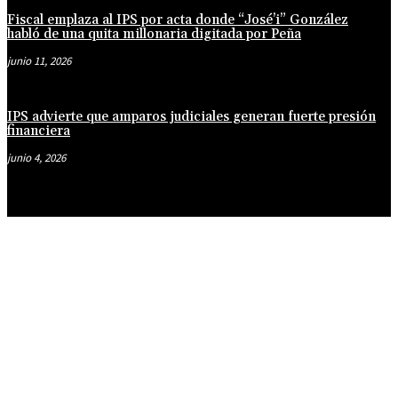
Fiscal emplaza al IPS por acta donde “José’i” González
habló de una quita millonaria digitada por Peña
junio 11, 2026
IPS advierte que amparos judiciales generan fuerte presión
financiera
junio 4, 2026