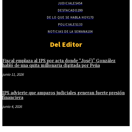
JUDICIALES
454
DESTACADO
299
DE LO QUE SE HABLA HOY
170
POLICIALES
133
NOTICIAS DE LA SEMANA
104
Del Editor
Fiscal emplaza al IPS por acta donde “José’i” González
habló de una quita millonaria digitada por Peña
junio 11, 2026
IPS advierte que amparos judiciales generan fuerte presión
financiera
junio 4, 2026