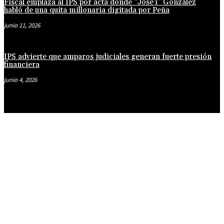
Fiscal emplaza al IPS por acta donde “José’i” González
habló de una quita millonaria digitada por Peña
junio 11, 2026
IPS advierte que amparos judiciales generan fuerte presión
financiera
junio 4, 2026