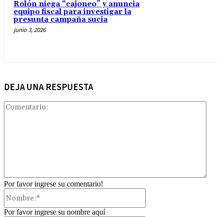
Rolón niega “cajoneo” y anuncia
equipo fiscal para investigar la
presunta campaña sucia
junio 3, 2026
DEJA UNA RESPUESTA
Com
Por favor ingrese su comentario!
Nombre:*
Por favor ingrese su nombre aquí