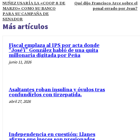
NUÑEZ USARÍA LA «COOP 8 DE
Qué dijo Francisco Arce sobre el
MARZO» COMO SU BANCO
penal errado por Jean?
PARA SU CAMPAÑA DE
SENADOR
Más artículos
Fiscal emplaza al IPS por acta donde
“José’i” González habló de una quita
millonaria digitada por Peña
junio 11, 2026
Asaltantes roban insulina y óvulos tras
confundirlos con tirzepatida.
abril 27, 2026
Independencia en cuestión: Llanes
afirma que jueces son presionados.