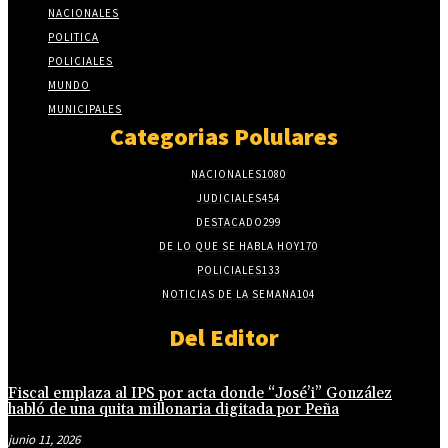
NACIONALES
POLITICA
POLICIALES
MUNDO
MUNICIPALES
Categorias Polulares
NACIONALES
1080
JUDICIALES
454
DESTACADO
299
DE LO QUE SE HABLA HOY
170
POLICIALES
133
NOTICIAS DE LA SEMANA
104
Del Editor
Fiscal emplaza al IPS por acta donde “José’i” González
habló de una quita millonaria digitada por Peña
junio 11, 2026