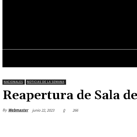
25.1
C
Asunción
jueves, junio 4, 2026
INICIO
DESTACADOS
NACIONALES
NOTICIAS DE LA SEMANA
Reapertura de Sala de
By
Webmaster
junio 22, 2023
0
266