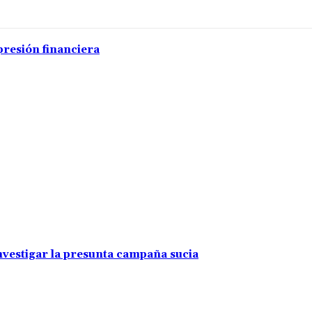
presión financiera
investigar la presunta campaña sucia