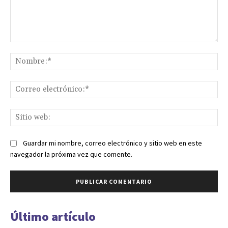
Comentario:
No
Co
ele
Sit
we
Guardar mi nombre, correo electrónico y sitio web en este
navegador la próxima vez que comente.
Último artículo