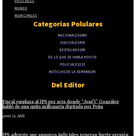
POLICIALES
MUNDO
MUNICIPALES
Categorias Polulares
NACIONALES
1080
JUDICIALES
454
DESTACADO
299
DE LO QUE SE HABLA HOY
170
POLICIALES
133
NOTICIAS DE LA SEMANA
104
Del Editor
Fiscal emplaza al IPS por acta donde “José’i” González
habló de una quita millonaria digitada por Peña
junio 11, 2026
IPS advierte que amparos judiciales generan fuerte presión