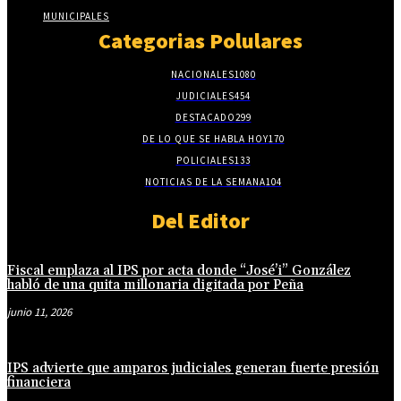
MUNICIPALES
Categorias Polulares
NACIONALES
1080
JUDICIALES
454
DESTACADO
299
DE LO QUE SE HABLA HOY
170
POLICIALES
133
NOTICIAS DE LA SEMANA
104
Del Editor
Fiscal emplaza al IPS por acta donde “José’i” González
habló de una quita millonaria digitada por Peña
junio 11, 2026
IPS advierte que amparos judiciales generan fuerte presión
financiera