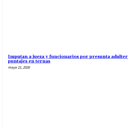
Imputan a jueza y funcionarios por presunta adulte
puntajes en ternas
mayo 21, 2026