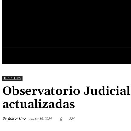
26.8
C
Asunción
viernes, junio 5, 2026
INICIO
DESTACADOS
JUDICIALES
Observatorio Judicial
actualizadas
By
Editor Uno
enero 19, 2024
0
224