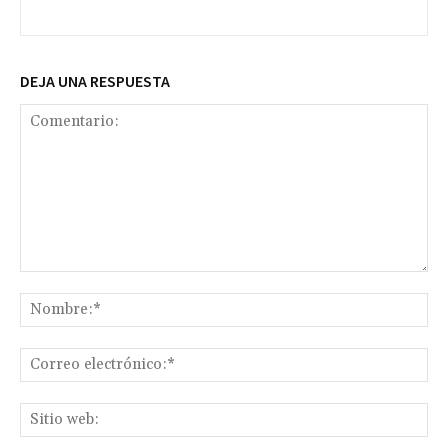
DEJA UNA RESPUESTA
Comentario:
No
Co
ele
Sit
we