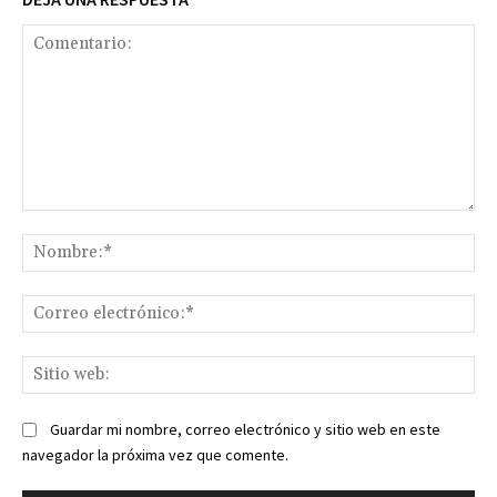
Comentario:
No
Co
ele
Sit
we
Guardar mi nombre, correo electrónico y sitio web en este
navegador la próxima vez que comente.