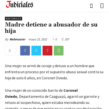
NACIONALES
Madre detiene a abusador de su
hija
mayo 23, 2022
0
207
By
Webmaster
Una mujer se armó de coraje y detuvo a un hombre que
enfrenta un proceso por el supuesto abuso sexual contra su
hija de solo 6 años, en Coronel Oviedo.
Una mujer de un conocido barrio de
Coronel
Oviedo
, Departamento de Caaguazú, agarró un garrote y
retuvo al sospechoso, quien estaba merodeando su
vivienda, a pesar de que existe en su contra una declaración