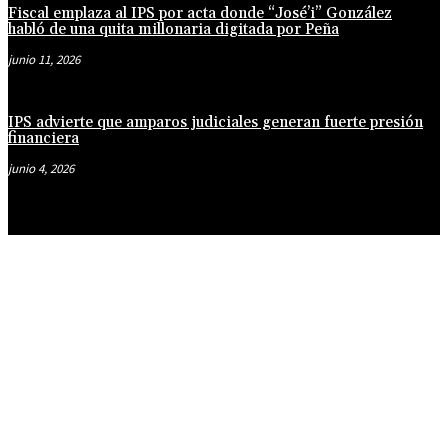
Fiscal emplaza al IPS por acta donde “José’i” González
habló de una quita millonaria digitada por Peña
junio 11, 2026
IPS advierte que amparos judiciales generan fuerte presión
financiera
junio 4, 2026