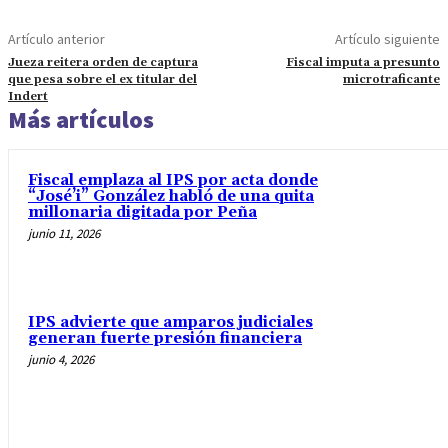
Artículo anterior
Artículo siguiente
Jueza reitera orden de captura
Fiscal imputa a presunto
que pesa sobre el ex titular del
microtraficante
Indert
Más artículos
Fiscal emplaza al IPS por acta donde
“José’i” González habló de una quita
millonaria digitada por Peña
junio 11, 2026
IPS advierte que amparos judiciales
generan fuerte presión financiera
junio 4, 2026