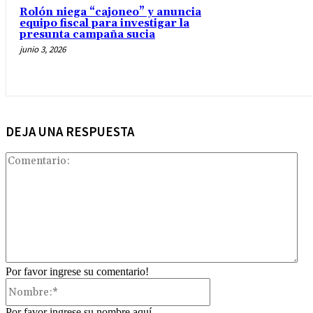
Rolón niega “cajoneo” y anuncia
equipo fiscal para investigar la
presunta campaña sucia
junio 3, 2026
DEJA UNA RESPUESTA
Com
Por favor ingrese su comentario!
Nombre:*
Por favor ingrese su nombre aquí