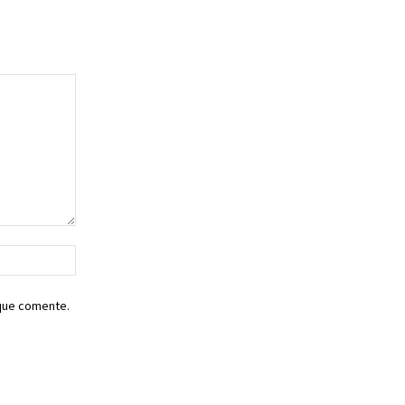
Sitio
web:
 que comente.