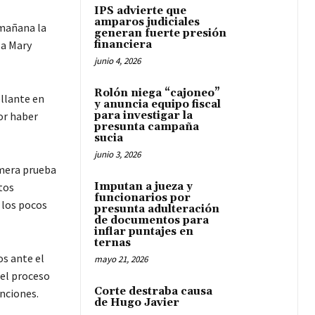
IPS advierte que
amparos judiciales
 mañana la
generan fuerte presión
la Mary
financiera
junio 4, 2026
Rolón niega “cajoneo”
llante en
y anuncia equipo fiscal
por haber
para investigar la
presunta campaña
sucia
junio 3, 2026
imera prueba
tos
Imputan a jueza y
funcionarios por
 los pocos
presunta adulteración
de documentos para
inflar puntajes en
ternas
os ante el
mayo 21, 2026
 el proceso
Corte destraba causa
nciones.
de Hugo Javier