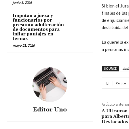
junio 3, 2026
Si bien el Jur
finales de las
Imputan a jueza y
de enjuiciami
funcionarios por
presunta adulteración
destituida del
de documentos para
inflar puntajes en
ternas
La querella e
mayo 21, 2026
a personas in
SOURCE
Judi
Cuota
Artículo anterio
Editor Uno
A Ultranza:
para Albert
Destacados