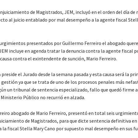
Enjuiciamiento de Magistrados, JEM, incluyó en el orden del día de
ecto al juicio entablado por mal desempeño a la agente fiscal Stel
 urgimientos presentados por Guillermo Ferreiro el abogado quere
l JEM incluye en agenda tratar la denuncia contra la agente fiscal 
ausa contra el exintendente de sunción, Mario Ferreiro.
a preside el Jurado desde la semana pasada y esta causa será la pr
u gestión ya que se trata de uno de los procesos penales más nefas
n un tribunal de sentencia especializado, fallo que quedó firme a
 Ministerio Público no recurrió en alzada.
reiro abogado de Mario Ferreiro, presentó en total seis urgimient
uiciamiento de Magistrados, para que dicte sentencia definitiva en
a la fiscal Stella Mary Cano por supuesto mal desempeño en sus fu