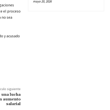
mayo 20, 2026
egaciones
te el proceso
a no sea
do y acusado
ículo siguiente
 una lucha
un aumento
salarial