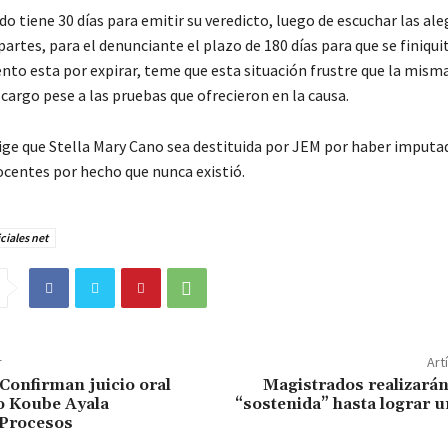
ado tiene 30 días para emitir su veredicto, luego de escuchar las al
 partes, para el denunciante el plazo de 180 días para que se finiqui
ento esta por expirar, teme que esta situación frustre que la mism
 cargo pese a las pruebas que ofrecieron en la causa.
xige que Stella Mary Cano sea destituida por JEM por haber imputa
ocentes por hecho que nunca existió.
ciales net
r
Art
 Confirman juicio oral
Magistrados realizarán
o Koube Ayala
“sostenida” hasta lograr 
Procesos