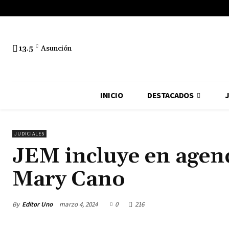
13.5
C
Asunción
INICIO
DESTACADOS
J
JUDICIALES
JEM incluye en agenda
Mary Cano
By
Editor Uno
marzo 4, 2024
0
216