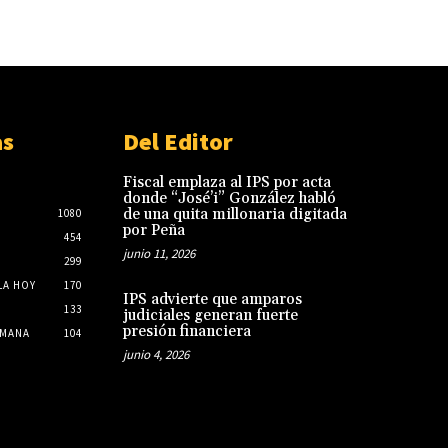
as
Del Editor
Fiscal emplaza al IPS por acta
donde “José’i” González habló
de una quita millonaria digitada
1080
por Peña
454
junio 11, 2026
299
LA HOY
170
IPS advierte que amparos
133
judiciales generan fuerte
presión financiera
EMANA
104
junio 4, 2026