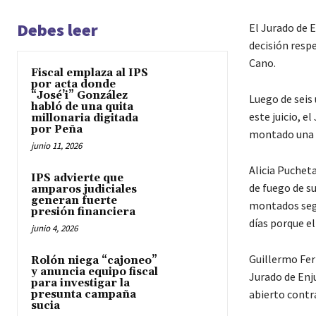
Debes leer
El Jurado de 
decisión resp
Cano.
Fiscal emplaza al IPS
por acta donde
“José’i” González
Luego de seis
habló de una quita
este juicio, e
millonaria digitada
por Peña
montado una c
junio 11, 2026
Alicia Puchet
IPS advierte que
de fuego de s
amparos judiciales
generan fuerte
montados segú
presión financiera
días porque el
junio 4, 2026
Guillermo Fer
Rolón niega “cajoneo”
y anuncia equipo fiscal
Jurado de Enj
para investigar la
abierto contr
presunta campaña
sucia