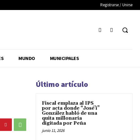
Registrarse / Unirse
ES
MUNDO
MUNICIPALES
Último artículo
Fiscal emplaza al IPS
por acta donde “José’i”
González habló de una
quita millonaria
digitada por Peña
junio 11, 2026