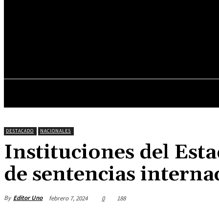
21.8
C
Asunción
sábado, junio 6, 2026
INICIO
DESTACADOS
DESTACADO
NACIONALES
Instituciones del Es
de sentencias intern
By
Editor Uno
febrero 7, 2024
0
188