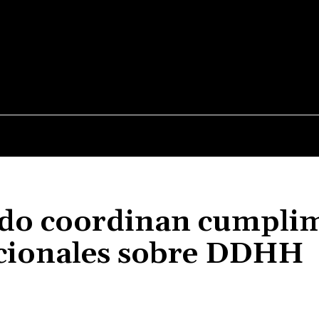
JUDICIALES
NACIONALES
POLITICA
POLICI
tado coordinan cumpli
acionales sobre DDHH